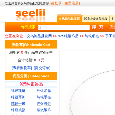
[请登录]
[免费注册]
欢迎到舍利义乌饰品批发网进货!
义乌饰品批发网
925纯银饰品批发
时
饰品搜索
高
您正在浏览：
义乌饰品批发网
>>
925纯银饰品
>>
纯银项链
>>
手工
购物车|Wholesale Cart
您现有
0
件产品在购物车中
合计总额:￥
0
元
[查看购物车]
[提交订单]
商品分类 | Categories
925纯银饰品
纯银项链
纯银吊坠
纯银耳饰
纯银手链
纯银手镯
纯银脚链
纯银戒指
镶嵌银饰