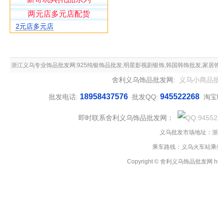
两元店多元店配货
2元店多元店
浙江义乌专业饰品批发网:925纯银饰品批发,明星影视剧银饰,韩国韩饰批发,家居
舍利义乌饰品批发网:
义乌小商品
品批发配送,2元风暴流行饰品加盟店,两
18958437576
945522268
批发电话:
批发QQ:
淘宝
即时联系舍利义乌饰品批发网：
义乌批发市场地址：浙
乘车路线：义乌火车站乘坐
Copyright © 舍利义乌饰品批发网 http://