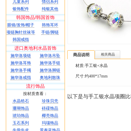
儿童系列
情侣系列
银饰配件
纯银其他
韩国饰品/韩国首饰
眼镜/发饰/帽子
韩饰耳环
项链胸针丝袜等
手链/脚链
韩国戒指
进口奥地利水晶首饰
商品说明
相关商品
施华洛项链
施华洛吊坠
施华洛耳饰
施华洛手链
材质:手工银+水晶
施华洛手镯
施华洛脚链
尺寸:约400*17mm
施华洛戒指
奥地利散珠
流行饰品
按材质查看：
以下是与手工银水晶项圈比
水晶锆石
珍珠贝壳
珊瑚饰品
砗磲饰品
琥珀饰品
椰壳饰品
玉石系列
玛瑙饰品
牛骨牛皮
景泰蓝饰品