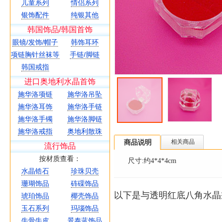
儿童系列
情侣系列
银饰配件
纯银其他
韩国饰品/韩国首饰
眼镜/发饰/帽子
韩饰耳环
项链胸针丝袜等
手链/脚链
韩国戒指
进口奥地利水晶首饰
施华洛项链
施华洛吊坠
施华洛耳饰
施华洛手链
施华洛手镯
施华洛脚链
施华洛戒指
奥地利散珠
商品说明
相关商品
流行饰品
按材质查看：
尺寸:约4*4*4cm
水晶锆石
珍珠贝壳
珊瑚饰品
砗磲饰品
以下是与透明红底八角水晶
琥珀饰品
椰壳饰品
玉石系列
玛瑙饰品
牛骨牛皮
景泰蓝饰品