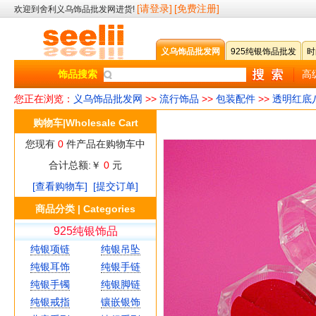
[请登录]
[免费注册]
欢迎到舍利义乌饰品批发网进货!
义乌饰品批发网
925纯银饰品批发
时
饰品搜索
高
您正在浏览：
义乌饰品批发网
>>
流行饰品
>>
包装配件
>>
透明红底
购物车|Wholesale Cart
您现有
0
件产品在购物车中
合计总额:￥
0
元
[查看购物车]
[提交订单]
商品分类 | Categories
925纯银饰品
纯银项链
纯银吊坠
纯银耳饰
纯银手链
纯银手镯
纯银脚链
纯银戒指
镶嵌银饰