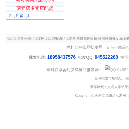
两元店多元店配货
2元店多元店
浙江义乌专业饰品批发网:925纯银饰品批发,明星影视剧银饰,韩国韩饰批发,家居
舍利义乌饰品批发网:
义乌小商品
品批发配送,2元风暴流行饰品加盟店,两
18958437576
945522268
批发电话:
批发QQ:
淘宝
即时联系舍利义乌饰品批发网：
义乌批发市场地址：浙
乘车路线：义乌火车站乘坐
Copyright © 舍利义乌饰品批发网 http://