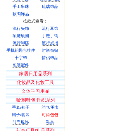
手工串珠
琉璃饰品
软陶饰品
按款式查看：
流行头饰
流行耳饰
项链项圈
手链手镯
流行脚链
流行戒指
手机钥匙包挂件
时尚布贴
十字绣
情侣饰品
包装配件
家居日用品系列
化妆品及化妆工具
文体学习用品
服饰|鞋包|针织系列
手套/袜子
丝巾/围巾
帽子/套装
时尚包包
时尚服饰
鞋类
新奇玩具|礼品系列