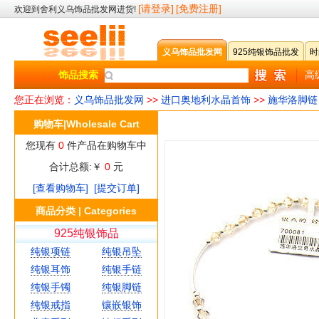
[请登录]
[免费注册]
欢迎到舍利义乌饰品批发网进货!
义乌饰品批发网
925纯银饰品批发
时
饰品搜索
高
您正在浏览：
义乌饰品批发网
>>
进口奥地利水晶首饰
>>
施华洛脚链
购物车|Wholesale Cart
您现有
0
件产品在购物车中
合计总额:￥
0
元
[查看购物车]
[提交订单]
商品分类 | Categories
925纯银饰品
纯银项链
纯银吊坠
纯银耳饰
纯银手链
纯银手镯
纯银脚链
纯银戒指
镶嵌银饰