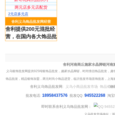
两元店多元店配货
2元店多元店
舍利义乌饰品批发网经营
舍利提供200元混批经
营，在国内各大饰品批
发市场均有舍利合作批
发商，我们的饰品适合
于饰品加盟银饰加盟，
舍利河南商丘施家水晶脚链河南
银饰批发网厂家供应施
义乌银饰批发网提供925纯银饰品批发，
施家水晶脚链
，时尚情侣饰品批发，
施
华洛世奇水晶脚链，
饰品批发，精品银饰加盟，两元时尚小饰品进货，临沂批发市场首饰批发，上海
925纯银饰品批发，施
舍利义乌饰品批发网:
义乌小商品批发市场
饰品
施
们确
家水晶脚链，施华洛世
奇水晶批发等。
18958437576
945522268
批发电话:
批发QQ:
淘宝
舍利银饰批发网立足全球小商品集
即时联系舍利义乌饰品批发网：
散地义乌小商品批发市场向各地客
户供应精品店纯银饰品批发，
河南
义乌批发市场地址：浙