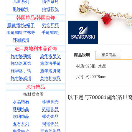
儿童系列
情侣系列
银饰配件
纯银其他
韩国饰品/韩国首饰
眼镜/发饰/帽子
韩饰耳环
项链胸针丝袜等
手链/脚链
韩国戒指
进口奥地利水晶首饰
商品说明
相关商品
施华洛项链
施华洛吊坠
施华洛耳饰
施华洛手链
材质:925银+水晶
施华洛手镯
施华洛脚链
尺寸:约200*8mm
施华洛戒指
奥地利散珠
流行饰品
按材质查看：
以下是与700081施华洛
水晶锆石
珍珠贝壳
珊瑚饰品
砗磲饰品
琥珀饰品
椰壳饰品
玉石系列
玛瑙饰品
牛骨牛皮
景泰蓝饰品