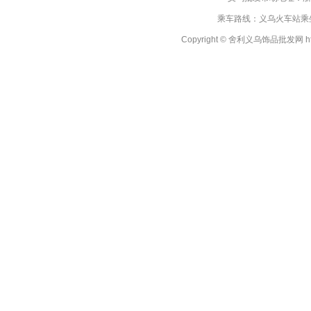
商丘施家水晶脚链
，流行时尚小饰
品批发，
河南施华洛世奇水晶脚
乘车路线：义乌火车站乘坐
链
，情侣饰品批发，施华洛世奇水
Copyright © 舍利义乌饰品批发网 http://
晶饰品批发，韩国首饰批发等珠宝
首饰货源，舍利保证质量厂家低价
批发供应，只需要200元，就可以
为您发货，是您理想的首饰进货渠
道!