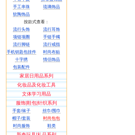
手工串珠
琉璃饰品
软陶饰品
按款式查看：
流行头饰
流行耳饰
项链项圈
手链手镯
流行脚链
流行戒指
手机钥匙包挂件
时尚布贴
十字绣
情侣饰品
包装配件
家居日用品系列
化妆品及化妆工具
文体学习用品
服饰|鞋包|针织系列
手套/袜子
丝巾/围巾
帽子/套装
时尚包包
时尚服饰
鞋类
新奇玩具|礼品系列