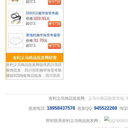
起订:
1
500312施华洛世奇曲
饼水晶毛衣链
103.91
价格:
元
起订:
1
奥地利施华洛世奇菱形
珠水晶手链
31.70
价格:
元
起订:
1
舍利义乌饰品批发网经营
舍利义乌饰品批发网提供四川崇庆
银饰批发，四川崇庆施华洛世奇银
项链925纯银饰品批发，四川崇庆
施华洛世奇水晶批发四川崇庆饰品
批发市场流行情侣饰品批发家居饰
品批发供货。
舍利义乌饰品批发网:
义乌小商品批发市场
18958437576
945522268
批发电话:
批发QQ:
淘宝
即时联系舍利义乌饰品批发网：