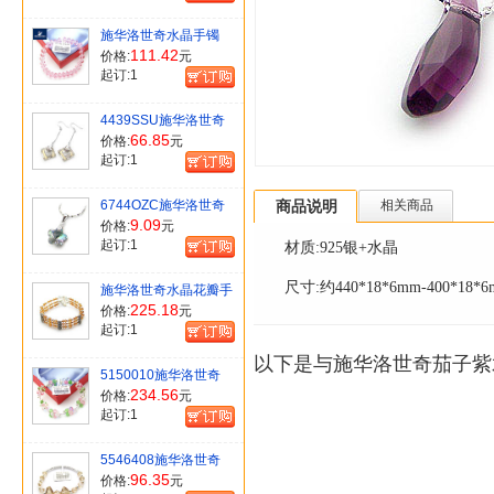
施华洛世奇水晶手镯
111.42
价格:
元
起订:
1
4439SSU施华洛世奇
水晶天鹅耳环
66.85
价格:
元
起订:
1
6744OZC施华洛世奇
商品说明
相关商品
雪花水晶坠
9.09
价格:
元
起订:
1
材质:925银+水晶
尺寸:约440*18*6mm-400*18*
施华洛世奇水晶花瓣手
链
225.18
价格:
元
起订:
1
以下是与施华洛世奇茄子紫
5150010施华洛世奇
花水晶手镯
234.56
价格:
元
起订:
1
5546408施华洛世奇
水晶银手镯
96.35
价格:
元