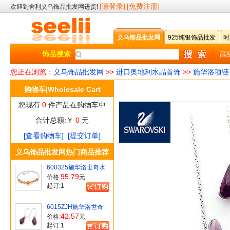
[请登录]
[免费注册]
欢迎到舍利义乌饰品批发网进货!
义乌饰品批发网
925纯银饰品批发
时
饰品搜索
高
您正在浏览：
义乌饰品批发网
>>
进口奥地利水晶首饰
>>
施华洛项链
购物车|Wholesale Cart
您现有
0
件产品在购物车中
合计总额:￥
0
元
[查看购物车]
[提交订单]
义乌饰品批发网热门商品推荐
600325施华洛世奇水
晶手链
95.79
价格:
元
起订:
1
6015ZJH施华洛世奇
茄子水晶耳环
42.57
价格:
元
起订:
1