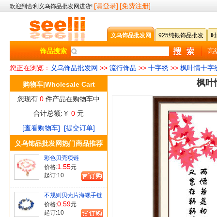
[请登录]
[免费注册]
欢迎到舍利义乌饰品批发网进货!
义乌饰品批发网
925纯银饰品批发
时
饰品搜索
高
您正在浏览：
义乌饰品批发网
>>
流行饰品
>>
十字绣
>>
枫叶情十字绣
枫叶
购物车|Wholesale Cart
您现有
0
件产品在购物车中
合计总额:￥
0
元
[查看购物车]
[提交订单]
义乌饰品批发网热门商品推荐
彩色贝壳项链
1.55
价格:
元
起订:
10
不规则贝壳片海螺手链
[款式丰富,随机发货]
0.59
价格:
元
起订:
10