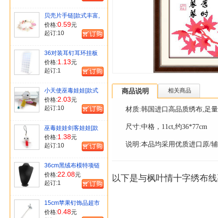
贝壳片手链[款式丰富,
随机发货]
0.59
价格:
元
起订:
10
36对装耳钉耳环挂板
展示架
1.13
价格:
元
起订:
1
小天使巫毒娃娃[款式
商品说明
相关商品
混装]
2.03
价格:
元
起订:
10
材质:韩国进口高品质绣布,足
尺寸:中格，11ct,约36*77cm
巫毒娃娃剑客娃娃[款
式混装]
1.38
价格:
元
说明:本品均采用优质进口原/
起订:
10
36cm黑绒布模特项链
首饰架脖架
22.08
价格:
元
以下是与枫叶情十字绣布线高
起订:
1
15cm苹果钉饰品超市
货架用品
0.48
价格:
元