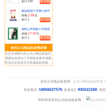
起订:
100
精品双面十字绣小挂件
[款式随机]
2.55
价格:
元
起订:
1
倾听心声韩版十字绣高
品质套件
17.97
价格:
元
11CT39*47cm[中格]
起订:
1
舍利义乌饰品批发网经营
立足全球最大的义乌小商品批发市
场源头供应ks十字绣批发南京湖南
怀化正定批发汉川巫毒娃娃加盟，
内蒙古鄂尔多斯义乌小商品市场海
伦女生饰品批发市场，广东高州小
商品湖州玉手链义乌批发，高州首
饰批发井冈山韩国耳环批发市场，
舍利义乌饰品批发网:
义乌小商品批发市场
吴川两元加盟店货源供应安徽界首
18958437576
945522268
珍珠手链义乌批发以及新疆阿勒泰
批发电话:
批发QQ:
淘宝
合金饰品市场，厂家品质保证，福
建南安小商品市场等最佳货源。
即时联系舍利义乌饰品批发网：