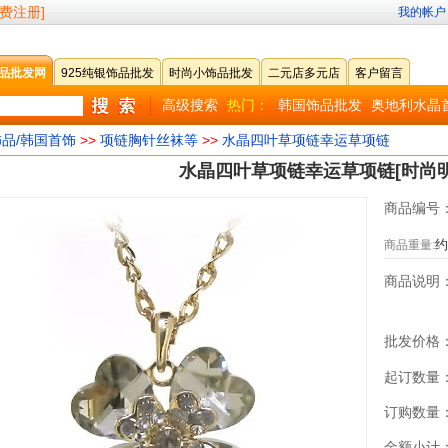
免费注册]
我的帐户
品批发网
925纯银饰品批发
时尚小饰品批发
二元店多元店
客户留言
高级搜索
热门：
韩国饰品批发
奥地利水晶
品/韩国首饰
>>
项链胸针丝袜等
>>
水晶四叶草项链幸运草项链
水晶四叶草项链幸运草项链[时尚明
商品编号
约
商品重量:
商品说明
批发价格
起订数量
订购数量
金额小计