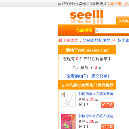
[请登录]
[
欢迎到舍利义乌饰品批发网进货!
义乌饰
饰品搜索
您正在浏览：
义乌饰品批发网
>>
韩国饰
购物车|Wholesale Cart
您现有
0
件产品在购物车中
合计总额:￥
0
元
[查看购物车]
[提交订单]
义乌饰品批发网热门商品推荐
时尚简单大方韩国五角
星项链[韩国明星]
2.99
价格:
元
起订:
1
韩版珍珠水晶毛衣项链
绿色蝴蝶结版[韩国明
6.00
价格:
元
星]
起订:
1