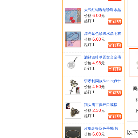
大气红蝴蝶结珍珠水晶
毛衣项链[韩国明星]
6.00
价格:
元
起订:
1
漂亮紫色珍珠水晶毛衣
链[韩国明星]
6.00
价格:
元
起订:
1
满钻四叶草圆盘合金毛
衣长项链[韩国明星]
4.98
价格:
元
起订:
1
李孝利同款Naning9十
字架韩版珠子项链毛衣
4.50
价格:
元
商
链[韩国明星]
起订:
1
猫头鹰古典开口戒指
[韩国明星]
2.30
价格:
元
起订:
1
玫瑰金银双色手镯[韩
以下
国明星]
6.00
价格:
元