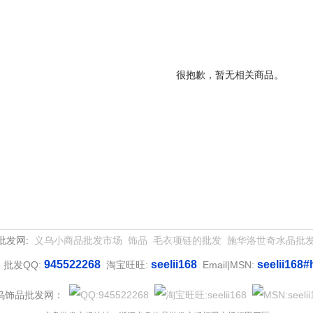
很抱歉，暂无相关商品。
批发网:
义乌小商品批发市场
饰品
毛衣项链的批发
施华洛世奇水晶批
945522268
seelii168
seelii168#
批发QQ:
淘宝旺旺:
Email|MSN:
乌饰品批发网：