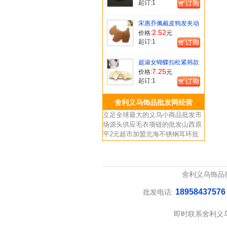
起订:
1
宋惠乔佩戴皮狗发夹动
物小狗头饰[时尚明星]
2.52
价格:
元
起订:
1
超淑女蝴蝶扣松紧韩款
腰带[时尚明星]
7.25
价格:
元
起订:
1
舍利义乌饰品批发网经营
立足全球最大的义乌小商品批发市
场源头供应毛衣项链的批发山西原
平2元超市加盟北海不锈钢耳环批
发，石首家居饰品批发福建三明两
元风暴2元超市进货渠道，兖州玉
石珠子批发通化纯银的情侣饰品批
发市场，郴州饰品连锁批发店福建
舍利义乌饰品
南安施华乐士奇义乌批发，湖南资
18958437576
兴精品首饰批发市场五家渠八心八
批发电话:
箭情侶戒指义乌批发以及潜江黄玉
市场，厂家品质保证，永康小商品
即时联系舍利义
市场等最佳货源。