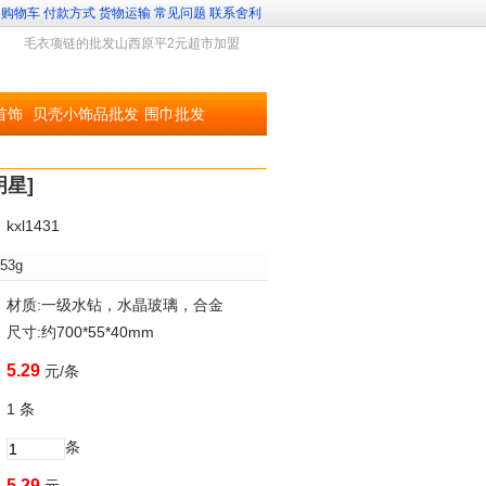
购物车
付款方式
货物运输
常见问题
联系舍利
毛衣项链的批发山西原平2元超市加盟
首饰
贝壳小饰品批发
围巾批发
星]
：
kxl1431
53g
：
材质:一级水钻，水晶玻璃，合金
尺寸:约700*55*40mm
：
5.29
元/条
：
1
条
：
条
：
5.29