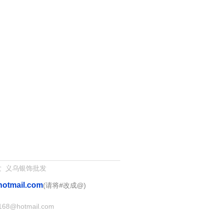
发
义乌银饰批发
hotmail.com
(请将#改成@)